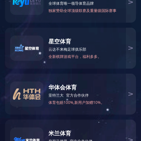
主要业绩
售后服务
新闻中心
联系我们
公司简介
华体会·体育，是从事工业洗涤机械研发和生产制造的
厂家。主要产品有：全不锈钢工业洗衣机、全悬浮式全自动
洗脱机、床单折叠机、毛巾折叠机、单辊烫平机、多辊烫平
机、烘干机等；公司凭借着雄厚的技术实力，推出拥有多项
新技术的三辊塔式烫平机；国内较早生产的毛巾折叠机、床
单折叠机等产品。
为顾客提供卓越的产品和技术服务。以顾客为中心，
追求产品和服务的卓越。卓越就是要以高品质的产品，满足
顾客的现实需求和潜在需求，并从产品质量向工作作风、技