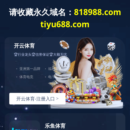
服务热线：0523-86135288
公司介绍
产品展示
工程方案